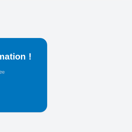
mation !
tre