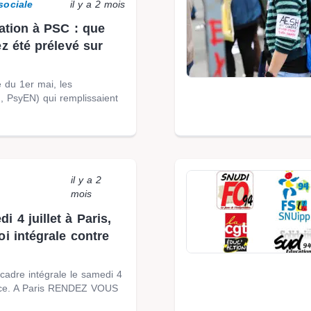
sociale
il y a 2 mois
iation à PSC : que
ez été prélevé sur
e du 1er mai, les
, PsyEN) qui remplissaient
il y a 2
mois
 4 juillet à Paris,
oi intégrale contre
cadre intégrale le samedi 4
rance. A Paris RENDEZ VOUS