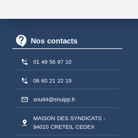
contact_support
Nos contacts
phone_callback
01 49 56 97 10
phone_callback
06 60 21 22 19
mail_outline
snu94@snuipp.fr
MAISON DES SYNDICATS -
pin_drop
94010 CRETEIL CEDEX