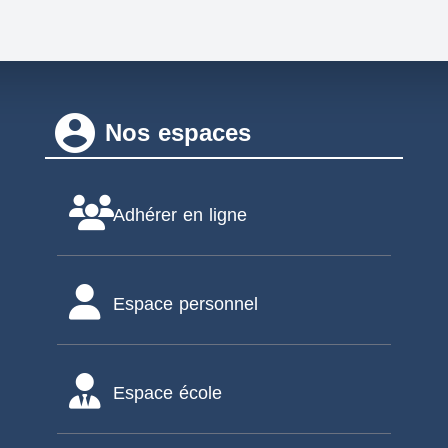
account_circle
Nos espaces
Adhérer en ligne
Espace personnel
Espace école