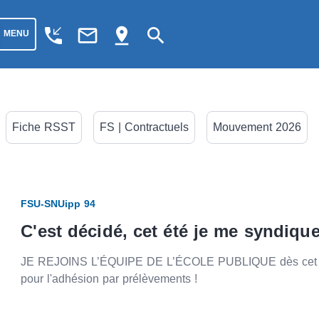
phone_callback
mail_outline
pin_drop
search
MENU
Fiche RSST
FS | Contractuels
Mouvement 2026
FSU-SNUipp 94
C'est décidé, cet été je me syndique
JE REJOINS L’ÉQUIPE DE L’ÉCOLE PUBLIQUE dès cet ét
pour l'adhésion par prélèvements !