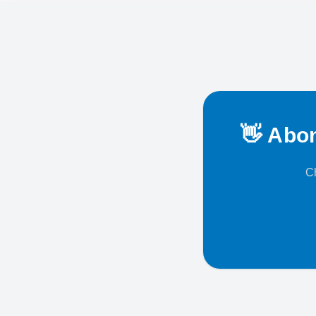
👋 Abon
Ch