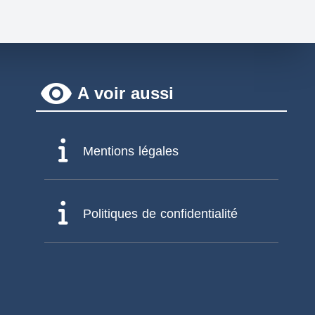
remove_red_eye
A voir aussi
Mentions légales
Politiques de confidentialité