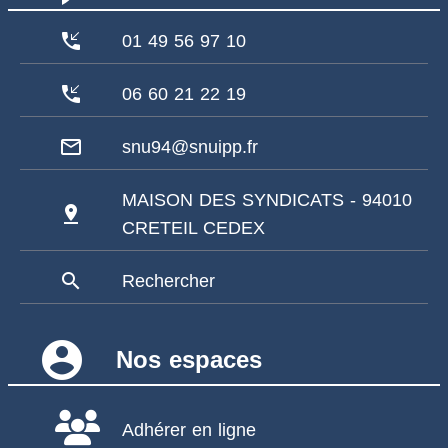
phone_callback
01 49 56 97 10
phone_callback
06 60 21 22 19
mail_outline
snu94@snuipp.fr
MAISON DES SYNDICATS - 94010
pin_drop
CRETEIL CEDEX
search
Rechercher
account_circle
Nos espaces
Adhérer en ligne