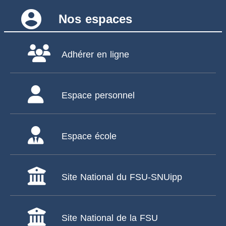
account_circle
Nos espaces
Adhérer en ligne
Espace personnel
Espace école
Site National du FSU-SNUipp
Site National de la FSU