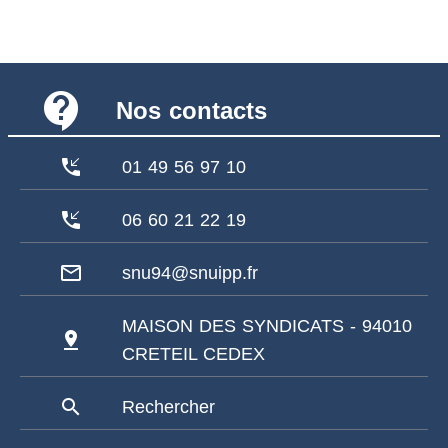
contact_support
Nos contacts
phone_callback
01 49 56 97 10
phone_callback
06 60 21 22 19
mail_outline
snu94@snuipp.fr
MAISON DES SYNDICATS - 94010
pin_drop
CRETEIL CEDEX
search
Rechercher