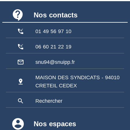
contact_support
Nos contacts
phone_callback
01 49 56 97 10
phone_callback
06 60 21 22 19
mail_outline
snu94@snuipp.fr
MAISON DES SYNDICATS - 94010
pin_drop
CRETEIL CEDEX
search
Rechercher
account_circle
Nos espaces