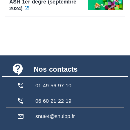
ASH 1er degré (septembre
2024)
contact_support
Nos contacts
phone_callback
01 49 56 97 10
phone_callback
06 60 21 22 19
mail_outline
snu94@snuipp.fr