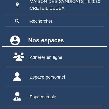
MAISON DES SYNDICATS - 94010
pin_drop
CRETEIL CEDEX
search
Rechercher
account_circle
Nos espaces
Adhérer en ligne
Espace personnel
Espace école