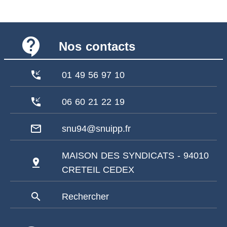
contact_support
Nos contacts
phone_callback
01 49 56 97 10
phone_callback
06 60 21 22 19
mail_outline
snu94@snuipp.fr
MAISON DES SYNDICATS - 94010
pin_drop
CRETEIL CEDEX
search
Rechercher