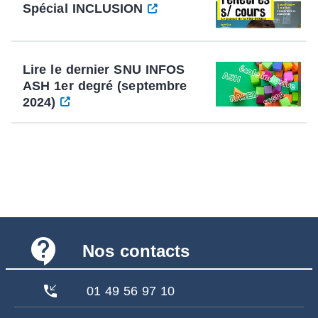
Spécial INCLUSION
Lire le dernier SNU INFOS
ASH 1er degré (septembre
2024)
contact_support
Nos contacts
phone_callback
01 49 56 97 10