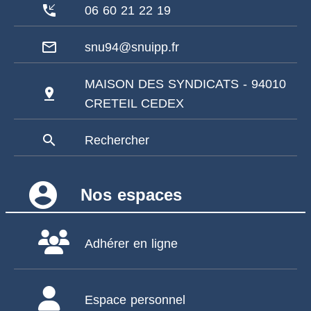
phone_callback
06 60 21 22 19
mail_outline
snu94@snuipp.fr
MAISON DES SYNDICATS - 94010
pin_drop
CRETEIL CEDEX
search
Rechercher
account_circle
Nos espaces
Adhérer en ligne
Espace personnel